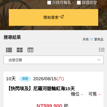
只找可報名
保證出發
開始搜索
搜尋結果
共有
32
筆商品
10
天
2026/08/15
(六)
團體
【快閃埃及】尼羅河遊輪紅海10天
機位
--
可售
--
NT$99,900
起