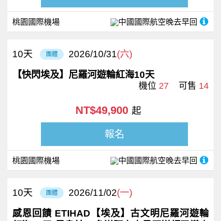
桃園國際機場
中國國際航空
晚去早回
10
天
2026/10/31
(六)
團體
【快閃埃及】尼羅河遊輪紅海10天
機位
27
可售
14
NT$49,900
起
報名
桃園國際機場
中國國際航空
晚去早回
10
天
2026/11/02
(一)
團體
感恩回饋 ETIHAD【埃及】古文明尼羅河遊輪