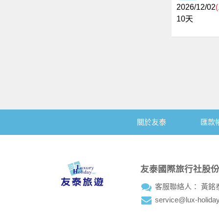
2026/12/02
10
天
關於友泰
匯款
友泰國際旅行社股
客服聯絡人： 黃銘
service@lux-holida