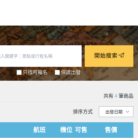
開始搜索
只找可報名
保證出發
共有
4
筆商品
排序方式
航班
機位
可售
售價