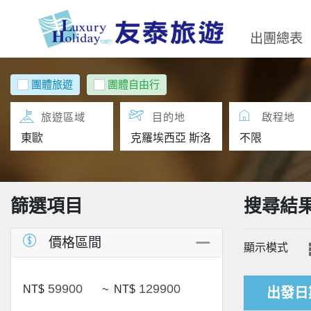
出團總表
團體旅遊
團體自由行
旅遊區域
目的地
啟程地
篩選項目
搜尋結
價格區間
顯示模式
NT$
~
NT$
出發日