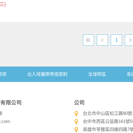
(三)
1
帳號
出入境攜帶幣值限制
全球時區
各
份有限公司
公司
泰
台北市中山區松江路80號10樓 
y.com
台中市西區公益路161號5樓-1
高雄市苓雅區四維四路7號13樓