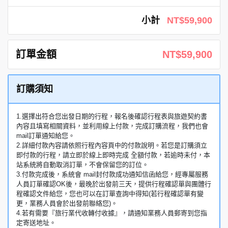
小計
NT$59,900
訂單金額
NT$59,900
訂購須知
1.選擇出符合您出發日期的行程，報名後確認行程表與旅遊契約書
內容且填寫相關資料，並利用線上付款，完成訂購流程，我們也會
mail訂單通知給您。
2.詳細付款內容請依照行程內容頁中的付款說明。若您是訂購須立
即付款的行程，請立即於線上即時完成 全額付款，若逾時未付，本
站系統將自動取消訂單，不會保留您的訂位。
3.付款完成後，系統會 mail封付款成功通知信函給您，經專屬服務
人員訂單確認OK後，最晚於出發前三天，提供行程確認單與團體行
程確認文件給您，您也可以在訂單查詢中得知(若行程確認單有變
更，業務人員會於出發前聯絡您)。
4.若有需要『旅行業代收轉付收據』，請通知業務人員郵寄到您指
定寄送地址。