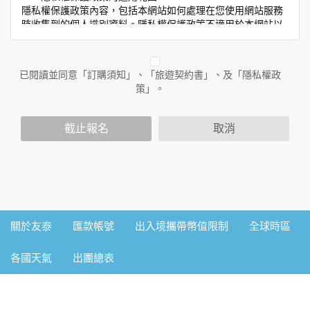
隱私權保護政策內容，包括本網站如何處理在您使用網站服務
時收集到的個人識別資料。隱私權保護政策不適用於本網站以
外的相關連結網站，也不適用於非本網站所委託或參與管理的
人員。
已閱讀並同意「訂購須知」、「旅遊契約書」、及「隱私權政
二、個人資料的蒐集、處理及利用方式
策」。
當您造訪本網站或使用本網站所提供之功能服務時，我們將視
該服務功能性質，請您提供必要的個人資料，並在該特定目的
範圍內處理及利用您的個人資料；非經您書面同意，本網站不
截止報名
取消
會將個人資料用於其他用途。
本網站在您使用服務信箱、問卷調查等互動性功能時，會保留
您所提供的姓名、電子郵件地址、聯絡方式及使用時間等。
於一般瀏覽時，伺服器會自行記錄相關行徑，包括您使用連線
設備的IP位址、使用時間、使用的瀏覽器、瀏覽及點選資料記
錄等，做為我們增進網站服務的參考依據，此記錄為內部應
用，決不對外公佈。
關於友泰
匯款帳號
出入境攜帶幣值限制
全球時區
為提供精確的服務，我們會將收集的問卷調查內容進行統計與
分析，分析結果之統計數據或說明文字呈現，除供內部研究
各國天氣
出團總表
外，我們會視需要公佈統計數據及說明文字，但不涉及特定個
人之資料。
三、資料之保護