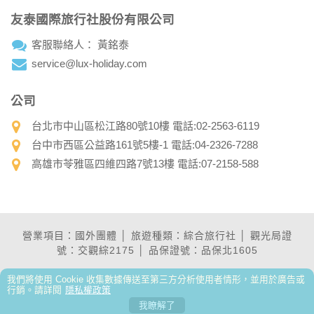
本網站主機均設有防火牆、防毒系統等相關的各項資訊安全設
友泰國際旅行社股份有限公司
備及必要的安全防護措施，加以保護網站及您的個人資料採用
嚴格的保護措施，只由經過授權的人員才能接觸您的個人資
客服聯絡人： 黃銘泰
料，相關處理人員皆簽有保密合約，如有違反保密義務者，將
會受到相關的法律處分。
service@lux-holiday.com
如因業務需要有必要委託其他單位提供服務時，本網站亦會嚴
格要求其遵守保密義務，並且採取必要檢查程序以確定其將確
公司
實遵守。
台北市中山區松江路80號10樓 電話:02-2563-6119
四、網站對外的相關連結
台中市西區公益路161號5樓-1 電話:04-2326-7288
本網站的網頁提供其他網站的網路連結，您也可經由本網站所
提供的連結，點選進入其他網站。但該連結網站不適用本網站
高雄市苓雅區四維四路7號13樓 電話:07-2158-588
的隱私權保護政策，您必須參考該連結網站中的隱私權保護政
策。
五、與第三人共用個人資料之政策
本網站絕不會提供、交換、出租或出售任何您的個人資料給其
營業項目：國外團體 │ 旅遊種類：綜合旅行社 │ 觀光局證
他個人、團體、私人企業或公務機關，但有法律依據或合約義
號：交觀綜2175 │ 品保證號：品保北1605
務者，不在此限。
我們將使用 Cookie 收集數據傳送至第三方分析使用者情形，並用於廣告或
前項但書之情形包括不限於：
行銷。請詳閱
隱私權政策
我瞭解了
經由您書面同意。