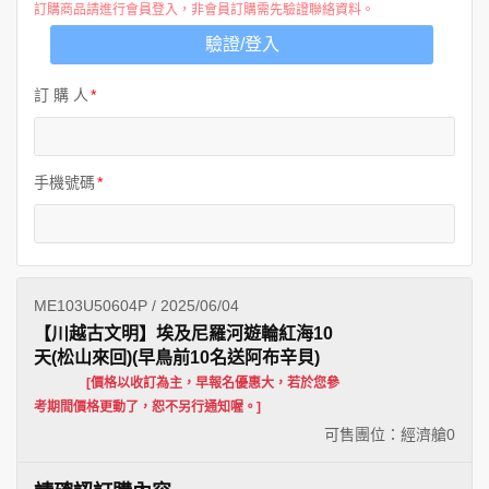
訂購商品請進行會員登入，非會員訂購需先驗證聯絡資料。
驗證/登入
訂 購 人
手機號碼
ME103U50604P / 2025/06/04
【川越古文明】埃及尼羅河遊輪紅海10
天(松山來回)(早鳥前10名送阿布辛貝)
[價格以收訂為主，早報名優惠大，若於您參
考期間價格更動了，恕不另行通知喔。]
可售團位：經濟艙
0